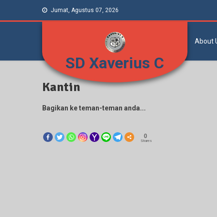
Jumat, Agustus 07, 2026
About 
SD Xaverius C
Kantin
Bagikan ke teman-teman anda...
0
Shares