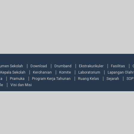
umen Sekolah
Download
Drumband
Ekstrakurikuler
Fasilitas
Kepala Sekolah
Kerohanian
Komite
Laboratorium
Lapangan Olah
ia
Pramuka
Program Kerja Tahunan
Ruang Kelas
Sejarah
SOP
le
Visi dan Misi