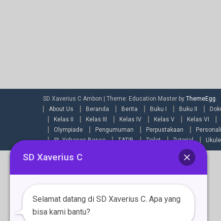
SD Xaverius C Ambon
|
Theme: Education Master by
ThemeEgg
.
About Us
Beranda
Berita
Buku I
Buku II
Dok
Kelas II
Kelas III
Kelas IV
Kelas V
Kelas VI
Olympiade
Pengumuman
Perpustakaan
Personal
St. Yohanes Bosco
TATIB
Toilet
Tutorial
Ukule
SD Xaverius C
Selamat datang di SD Xaverius C. Apa yang
bisa kami bantu?