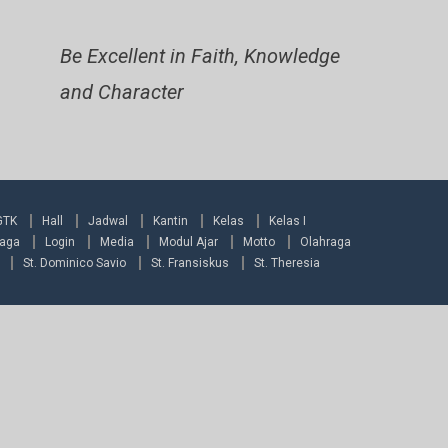
Be Excellent in Faith, Knowledge
and Character
GTK
Hall
Jadwal
Kantin
Kelas
Kelas I
raga
Login
Media
Modul Ajar
Motto
Olahraga
St. Dominico Savio
St. Fransiskus
St. Theresia