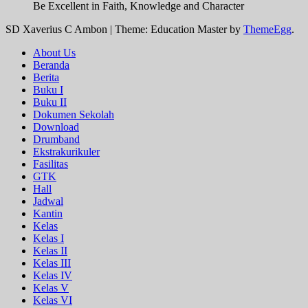
Be Excellent in Faith, Knowledge and Character
SD Xaverius C Ambon
|
Theme: Education Master by
ThemeEgg
.
About Us
Beranda
Berita
Buku I
Buku II
Dokumen Sekolah
Download
Drumband
Ekstrakurikuler
Fasilitas
GTK
Hall
Jadwal
Kantin
Kelas
Kelas I
Kelas II
Kelas III
Kelas IV
Kelas V
Kelas VI