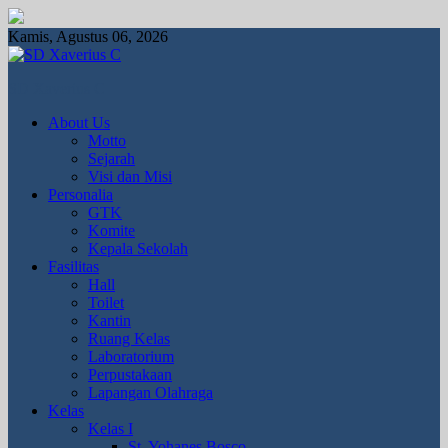
Kamis, Agustus 06, 2026
SD Xaverius C
About Us
Motto
Sejarah
Visi dan Misi
Personalia
GTK
Komite
Kepala Sekolah
Fasilitas
Hall
Toilet
Kantin
Ruang Kelas
Laboratorium
Perpustakaan
Lapangan Olahraga
Kelas
Kelas I
St. Yohanes Bosco