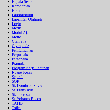
Kepala Sekolah
Kerohanian
Komite
Laboratorium
Lapangan Olahraga
Login
Media
Modul Ajar
Motto
Olahraga
Olympiade
Pengumuman
Perpustakaan
Personalia
Pramuka
Program Kerja Tahunan
Ruang Kelas
Sejarah
SOP
St. Dominico Savio
St. Fransiskus
St. Theresia
St. Yohanes Bosco
TATIB
Toilet