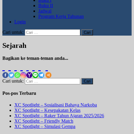
Buku I
Buku II
Jadwal
Program Kerja Tahunan
Login
Cari untuk:
Sejarah
Bagikan ke teman-teman anda...
Cari untuk:
Pos-pos Terbaru
XC Spotlight – Sosialisasi Bahaya Narkoba
XC Spotlight – Kesepakatan Kelas
XC Spotlight – Raker Tahun Ajaran 2025/2026
XC Spotlight – Friendly Match
XC Spotlight – Simulasi Gempa