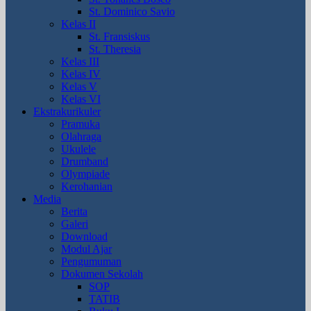
St. Dominico Savio
Kelas II
St. Fransiskus
St. Theresia
Kelas III
Kelas IV
Kelas V
Kelas VI
Ekstrakurikuler
Pramuka
Olahraga
Ukulele
Drumband
Olympiade
Kerohanian
Media
Berita
Galeri
Download
Modul Ajar
Pengumuman
Dokumen Sekolah
SOP
TATIB