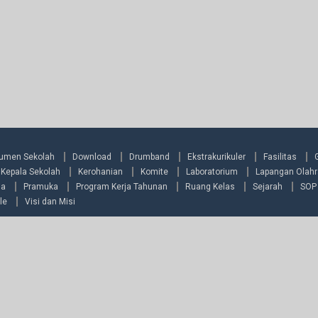
umen Sekolah
Download
Drumband
Ekstrakurikuler
Fasilitas
Kepala Sekolah
Kerohanian
Komite
Laboratorium
Lapangan Olah
ia
Pramuka
Program Kerja Tahunan
Ruang Kelas
Sejarah
SOP
le
Visi dan Misi