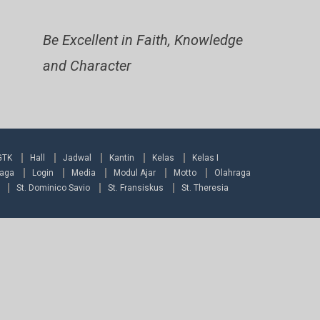
Be Excellent in Faith, Knowledge
and Character
GTK
Hall
Jadwal
Kantin
Kelas
Kelas I
raga
Login
Media
Modul Ajar
Motto
Olahraga
St. Dominico Savio
St. Fransiskus
St. Theresia