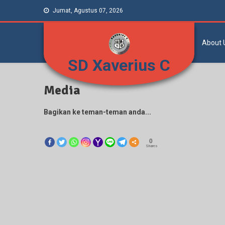
Jumat, Agustus 07, 2026
About 
SD Xaverius C
Media
Bagikan ke teman-teman anda...
0
Shares