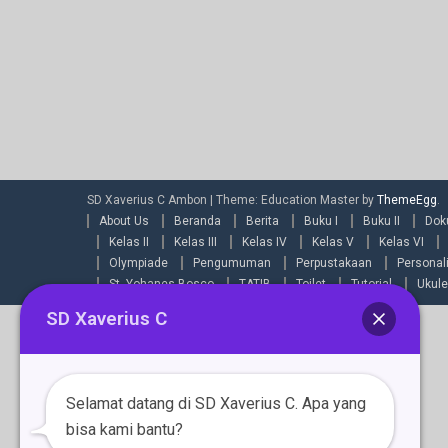
SD Xaverius C Ambon
|
Theme: Education Master by
ThemeEgg
.
About Us
Beranda
Berita
Buku I
Buku II
Dok
Kelas II
Kelas III
Kelas IV
Kelas V
Kelas VI
Olympiade
Pengumuman
Perpustakaan
Personal
St. Yohanes Bosco
TATIB
Toilet
Tutorial
Ukule
SD Xaverius C
Selamat datang di SD Xaverius C. Apa yang
bisa kami bantu?