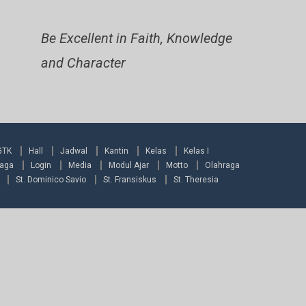
Be Excellent in Faith, Knowledge
and Character
GTK
Hall
Jadwal
Kantin
Kelas
Kelas I
raga
Login
Media
Modul Ajar
Motto
Olahraga
St. Dominico Savio
St. Fransiskus
St. Theresia