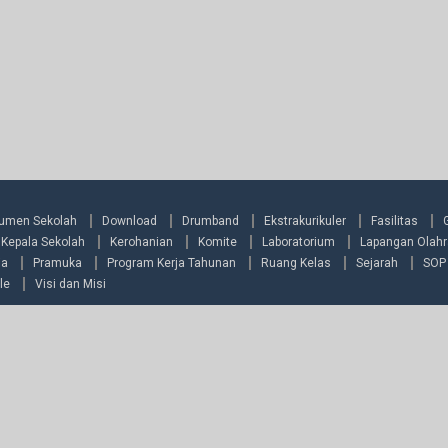
umen Sekolah
Download
Drumband
Ekstrakurikuler
Fasilitas
Kepala Sekolah
Kerohanian
Komite
Laboratorium
Lapangan Olah
ia
Pramuka
Program Kerja Tahunan
Ruang Kelas
Sejarah
SOP
le
Visi dan Misi