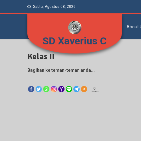
Sabtu, Agustus 08, 2026
About 
SD Xaverius C
Kelas II
Bagikan ke teman-teman anda...
0
Shares