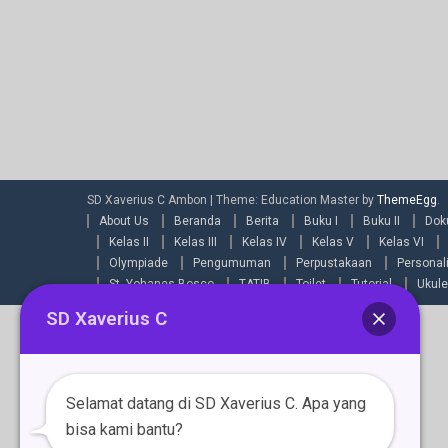
SD Xaverius C Ambon
|
Theme: Education Master by
ThemeEgg
.
About Us
Beranda
Berita
Buku I
Buku II
Dok
Kelas II
Kelas III
Kelas IV
Kelas V
Kelas VI
Olympiade
Pengumuman
Perpustakaan
Personal
St. Yohanes Bosco
TATIB
Toilet
Tutorial
Ukule
SD Xaverius C
Selamat datang di SD Xaverius C. Apa yang
bisa kami bantu?