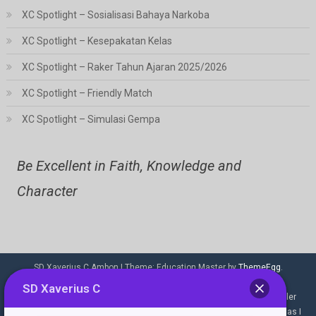
XC Spotlight – Sosialisasi Bahaya Narkoba
XC Spotlight – Kesepakatan Kelas
XC Spotlight – Raker Tahun Ajaran 2025/2026
XC Spotlight – Friendly Match
XC Spotlight – Simulasi Gempa
Be Excellent in Faith, Knowledge and
Character
SD Xaverius C Ambon
|
Theme: Education Master by
ThemeEgg
.
About Us
Beranda
Berita
Buku I
Buku II
SD Xaverius C
Dokumen Sekolah
Download
Drumband
Ekstrakurikuler
Fasilitas
GTK
Hall
Jadwal
Kantin
Kelas
Kelas I