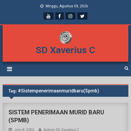
Minggu, Agustus 09, 2026
SD Xaverius C
Tag:
#sistempenerimaanmuridbaru(spmb)
SISTEM PENERIMAAN MURID BARU
(SPMB)
Juni 8, 2026
Admin SD Xaverius C