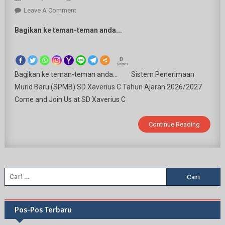
On
Leave A Comment
SISTEM
Bagikan ke teman-teman anda...
PENERIMAAN
MURID
BARU
0
Shares
(SPMB)
Bagikan ke teman-teman anda… Sistem Penerimaan
Murid Baru (SPMB) SD Xaverius C Tahun Ajaran 2026/2027
Come and Join Us at SD Xaverius C
Continue Reading
Cari
untuk:
Pos-Pos Terbaru